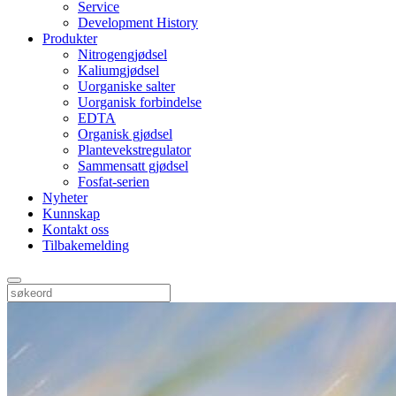
Service
Development History
Produkter
Nitrogengjødsel
Kaliumgjødsel
Uorganiske salter
Uorganisk forbindelse
EDTA
Organisk gjødsel
Plantevekstregulator
Sammensatt gjødsel
Fosfat-serien
Nyheter
Kunnskap
Kontakt oss
Tilbakemelding