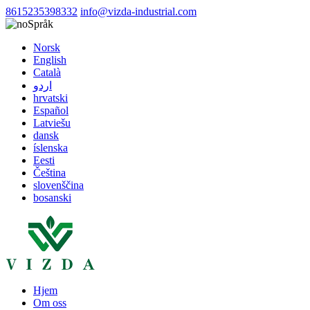
8615235398332
info@vizda-industrial.com
Språk
Norsk
English
Català
اردو
hrvatski
Español
Latviešu
dansk
íslenska
Eesti
Čeština
slovenščina
bosanski
Hjem
Om oss