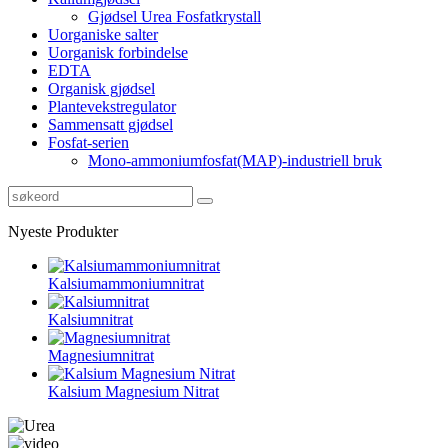
Gjødsel Urea Fosfatkrystall
Uorganiske salter
Uorganisk forbindelse
EDTA
Organisk gjødsel
Plantevekstregulator
Sammensatt gjødsel
Fosfat-serien
Mono-ammoniumfosfat(MAP)-industriell bruk
Nyeste Produkter
Kalsiumammoniumnitrat
Kalsiumnitrat
Magnesiumnitrat
Kalsium Magnesium Nitrat