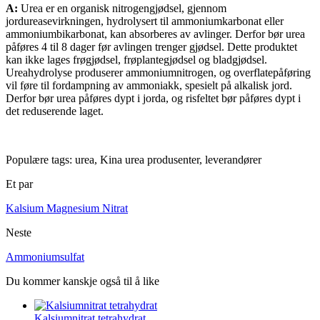
A:
Urea er en organisk nitrogengjødsel, gjennom
jordureasevirkningen, hydrolysert til ammoniumkarbonat eller
ammoniumbikarbonat, kan absorberes av avlinger. Derfor bør urea
påføres 4 til 8 dager før avlingen trenger gjødsel. Dette produktet
kan ikke lages frøgjødsel, frøplantegjødsel og bladgjødsel.
Ureahydrolyse produserer ammoniumnitrogen, og overflatepåføring
vil føre til fordampning av ammoniakk, spesielt på alkalisk jord.
Derfor bør urea påføres dypt i jorda, og risfeltet bør påføres dypt i
det reduserende laget.
Populære tags: urea, Kina urea produsenter, leverandører
Et par
Kalsium Magnesium Nitrat
Neste
Ammoniumsulfat
Du kommer kanskje også til å like
Kalsiumnitrat tetrahydrat