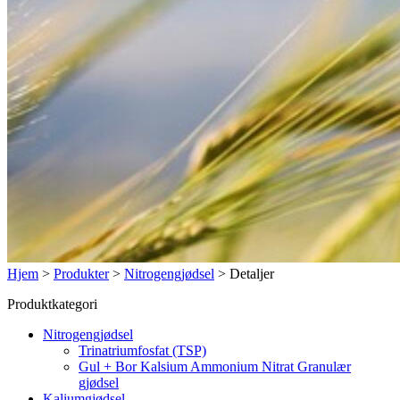
Hjem
>
Produkter
>
Nitrogengjødsel
>
Detaljer
Produktkategori
Nitrogengjødsel
Trinatriumfosfat (TSP)
Gul + Bor Kalsium Ammonium Nitrat Granulær
gjødsel
Kaliumgjødsel