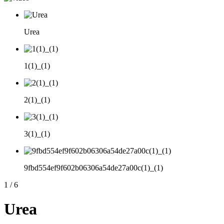
Urea
1(1)_(1)
2(1)_(1)
3(1)_(1)
9fbd554ef9f602b06306a54de27a00c(1)_(1)
1
/
6
Urea