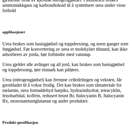
ammoniakkgass og karbondioksid til å syntetisere urea under visse
forhold
applikasjoner
Urea brukes som basisgjødsel og toppdressing, og noen ganger som
frøgjødsel. Før konvertering av urea er molekylær tilstand, kan ikke
adsorberes av jorda, bør forhindre med vanntap.
Urea gjelder alle avlinger og all jord, kan brukes som basisgjødsel
og toppdressing, tørr rismark kan påføres.
Urea (nitrogengjødsel) kan fremme celledelingen og veksten, får
grenbladet til å vokse frodig. Det kan brukes som råmateriale for
melamin, urea formaldehyd harpiks, hydrazinhydrat, tetracyklin,
fenobarbital, koffein, redusert brunt Br, ftalocyanin B, ftalocyanin
Bx, mononatriumglutamat og andre produkter.
Produkt spesifikasjon