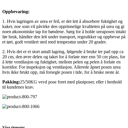
Oppbevaring:
1. Hvis lagringen av urea er feil, er det lett å absorbere fuktighet og
kaker, noe som vil påvirke den opprinnelige kvaliteten på urea og gi
noen økonomiske tap for bøndene. Sørg for å holde ureaposen intakt
før bruk, håndter den lett under transport, regnsikker og oppbevar på
et tørt, godt ventilert sted med temperatur under 20 grader.
2. Hvis det er et stort antall lagring, følgende å bruke tre pad opp ca
20 cm, den øvre delen og taket for å forlate mer enn 50 cm plass, for
å lette ventilasjon og fuktighet, mellom pelen og pelen å forlate en
korridor. For inspeksjon og ventilasjon. Allerede åpnet posen urea
hvis ikke brukt opp, må forsegle posen i tide, for å bruke neste år.
Pakking:
25/50KG vevd pose foret med plastposer, eller i henhold
til kundenes krav.
Våre tjenester