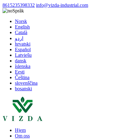
8615235398332
info@vizda-industrial.com
Språk
Norsk
English
Català
اردو
hrvatski
Español
Latviešu
dansk
íslenska
Eesti
Čeština
slovenščina
bosanski
Hjem
Om oss