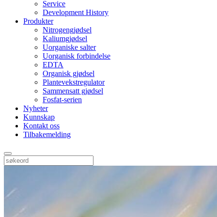
Service
Development History
Produkter
Nitrogengjødsel
Kaliumgjødsel
Uorganiske salter
Uorganisk forbindelse
EDTA
Organisk gjødsel
Plantevekstregulator
Sammensatt gjødsel
Fosfat-serien
Nyheter
Kunnskap
Kontakt oss
Tilbakemelding