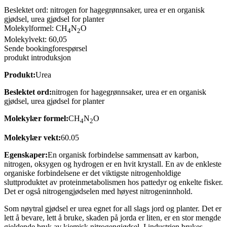
Beslektet ord: nitrogen for hagegrønnsaker, urea er en organisk
gjødsel, urea gjødsel for planter
Molekylformel: CH
N
O
4
2
Molekylvekt: 60,05
Sende bookingforespørsel
produkt introduksjon
Produkt:
Urea
Beslektet ord:
nitrogen for hagegrønnsaker, urea er en organisk
gjødsel, urea gjødsel for planter
Molekylær formel:
CH
N
O
4
2
Molekylær vekt:
60.05
Egenskaper:
En organisk forbindelse sammensatt av karbon,
nitrogen, oksygen og hydrogen er en hvit krystall. En av de enkleste
organiske forbindelsene er det viktigste nitrogenholdige
sluttproduktet av proteinmetabolismen hos pattedyr og enkelte fisker.
Det er også nitrogengjødselen med høyest nitrogeninnhold.
Som nøytral gjødsel er urea egnet for all slags jord og planter. Det er
lett å bevare, lett å bruke, skaden på jorda er liten, er en stor mengde
gjeldende bruk av kjemisk nitrogengjødsel. I industrien brukes